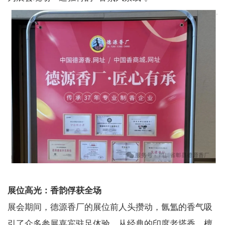
展位高光：香韵俘获全场
展会期间，德源香厂的展位前人头攒动，氤氲的香气吸
引了众多参展嘉宾驻足体验。从经典的印度老塔香、檀