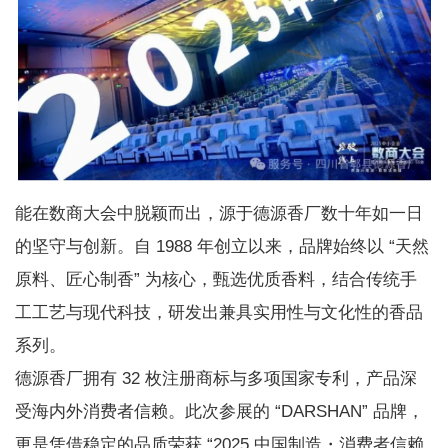
能在数商大会中脱颖而出，源于德源香厂数十年如一日
的坚守与创新。自 1988 年创立以来，品牌始终以 “天然
原料、匠心制香” 为核心，甄选优质香料，结合传统手
工工艺与现代科技，研发出兼具实用性与文化性的香品
系列。
德源香厂拥有 32 枚注册商标与多项国家专利，产品深
受海内外消费者信赖。此次参展的 “DARSHAN” 品牌，
更是凭借稳定的品质荣获 “2025 中国制造・消费者信赖