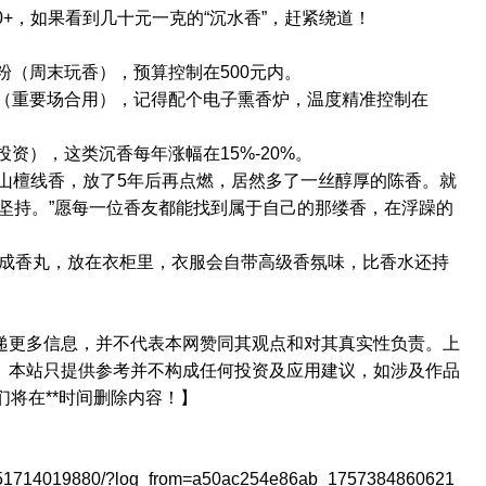
00+，如果看到几十元一克的“沉水香”，赶紧绕道！
粉（周末玩香），预算控制在500元内。
粉（重要场合用），记得配个电子熏香炉，温度精准控制在
资），这类沉香每年涨幅在15%-20%。
山檀线香，放了5年后再点燃，居然多了一丝醇厚的陈香。就
坚持。”愿每一位香友都能找到属于自己的那缕香，在浮躁的
做成香丸，放在衣柜里，衣服会自带高级香氛味，比香水还持
递更多信息，并不代表本网赞同其观点和对其真实性负责。上
。本站只提供参考并不构成任何投资及应用建议，如涉及作品
们将在**时间删除内容！】
851714019880/?log_from=a50ac254e86ab_1757384860621