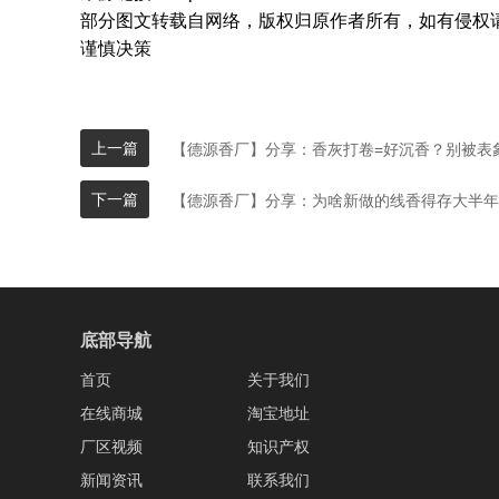
部分图文转载自网络，版权归原作者所有，如有侵权
谨慎决策
上一篇
【德源香厂】分享：香灰打卷=好沉香？别被表象
下一篇
【德源香厂】分享：为啥新做的线香得存大半年？
底部导航
首页
关于我们
在线商城
淘宝地址
厂区视频
知识产权
新闻资讯
联系我们