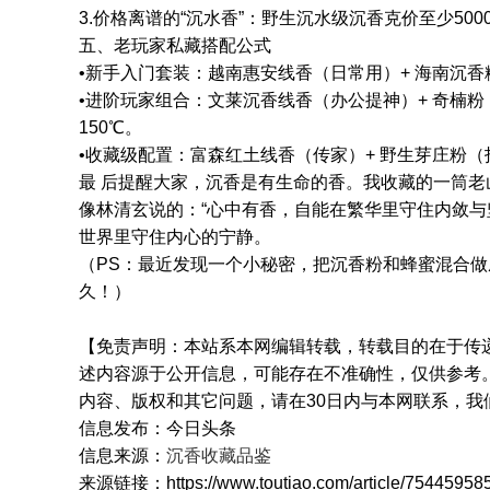
3.价格离谱的“沉水香”：野生沉水级沉香克价至少50
五、老玩家私藏搭配公式
•新手入门套装：越南惠安线香（日常用）+ 海南沉香
•进阶玩家组合：文莱沉香线香（办公提神）+ 奇楠
150℃。
•收藏级配置：富森红土线香（传家）+ 野生芽庄粉（投
最 后提醒大家，沉香是有生命的香。我收藏的一筒老
像林清玄说的：“心中有香，自能在繁华里守住内敛与
世界里守住内心的宁静。
（PS：最近发现一个小秘密，把沉香粉和蜂蜜混合
久！）
【免责声明：本站系本网编辑转载，转载目的在于传
述内容源于公开信息，可能存在不准确性，仅供参考
内容、版权和其它问题，请在30日内与本网联系，我
信息发布：今日头条
信息来源：
沉香收藏品鉴
来源链接：https://www.toutiao.com/article/7544595