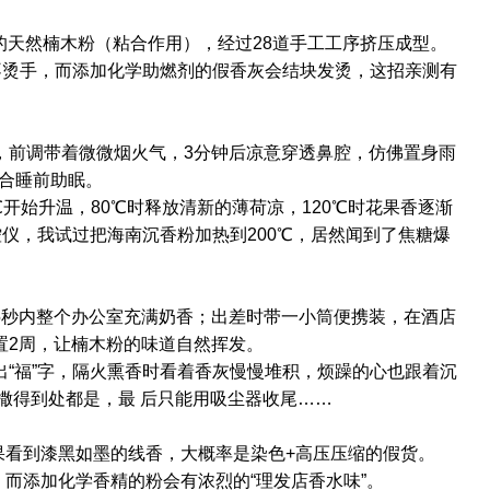
5%的天然楠木粉（粘合作用），经过28道手工工序挤压成型。
不烫手，而添加化学助燃剂的假香灰会结块发烫，这招亲测有
，前调带着微微烟火气，3分钟后凉意穿透鼻腔，仿佛置身雨
别适合睡前助眠。
℃开始升温，80℃时释放清新的薄荷凉，120℃时花果香逐渐
控仪，我试过把海南沉香粉加热到200℃，居然闻到了焦糖爆
5秒内整个办公室充满奶香；出差时带一小筒便携装，在酒店
置2周，让楠木粉的味道自然挥发。
“福”字，隔火熏香时看着香灰慢慢堆积，烦躁的心也跟着沉
撒得到处都是，最 后只能用吸尘器收尾……
果看到漆黑如墨的线香，大概率是染色+高压压缩的假货。
，而添加化学香精的粉会有浓烈的“理发店香水味”。