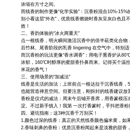
浓缩在方寸之间。
而线香的制作更像“化学实验”：沉香粉混合10%-1
别小看这层“外衣”，优质线香燃烧时香灰呈灰白色且
效！
二、香韵体验的“冰火两重天”
点一根线香，明火瞬间激活沉香中的倍半萜类化合物
后竹林。尾香阶段的乳香 lingering 在空气中，特
而沉香粉的玩法更像“香水调香”：用电子熏香炉从80
浓郁，160℃时醇厚的蜜甜香扑鼻而来。记得买个温
米花的香气！
三、使用场景的“加减法”
线香是生活的加法：上班前点一根达拉干沉香线香，
也能营造禅意空间。但要注意，刚拆封的线香建议放
香粉是仪式的减法：周末午后铺开香席，用香篆模压出
淀。不过新手慎入！我第 一次打香篆时，手抖把香粉
四、避坑指南：这3种沉香千万别买！
1.颜色过深的线香：真正的天然线香颜色偏米黄，如
2.香味刺鼻的香粉：优质沉香粉闻起来是淡雅的甜香